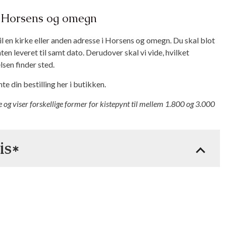
 i Horsens og omegn
il en kirke eller anden adresse i Horsens og omegn. Du skal blot
en leveret til samt dato. Derudover skal vi vide, hvilket
sen finder sted.
e din bestilling her i butikken.
e og viser forskellige former for kistepynt til mellem 1.800 og 3.000
is*