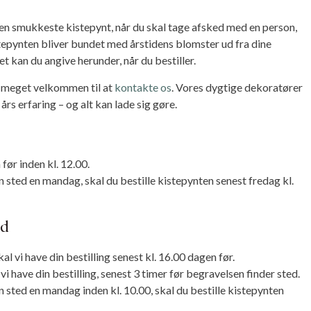
den smukkeste kistepynt, når du skal tage afsked med en person,
tepynten bliver bundet med årstidens blomster ud fra dine
et kan du angive herunder, når du bestiller.
u meget velkommen til at
kontakte os
. Vores dygtige dekoratører
s erfaring – og alt kan lade sig gøre.
før inden kl. 12.00.
sted en mandag, skal du bestille kistepynten senest fredag kl.
nd
skal vi have din bestilling senest kl. 16.00 dagen før.
 vi have din bestilling, senest 3 timer før begravelsen finder sted.
sted en mandag inden kl. 10.00, skal du bestille kistepynten