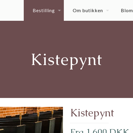
Bestilling
Om butikken
Blom
Kistepynt
Kistepynt
Fra 1.600 DKK