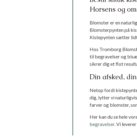
Navn på modtager 
Horsens og om
Blomster er en naturlig 
Blomsterpynten på kist
Kistepynten sætter lidt
Modtagers / afhen
Hos Tromborg Blomster 
til begravelser og bis
sikrer dig et flot resul
Dato for levering /
Din afsked, din
Netop fordi kistepynte
dig, lytter vi naturligv
farver og blomster, so
Her kan du se hele vor
begravelser
. Vi levere