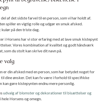
/ afhenter
*
egn
del af det sidste farvel til en person, som vi har holdt af.
en spiller en vigtig rolle og udgør en smuk afsked.
 kulør på den triste dag.
ters telefonnummer
*
i Horsens har vi stor erfaring med at lave smuk kistepynt
ættelser. Vores kombination af kvalitet og godt håndværk
tat, som du stolt kan skrive dit navn på.
 afhentning
e valg
*
n er din afsked med en person, som har betydet noget for
is til dine ønsker. Det kan fx være i forhold til specifikke
m kan gøre kistepynten endnu mere personlig.
es
udvalg af blomster og dekorationer til bisættelser og
r i hele Horsens og omegn.