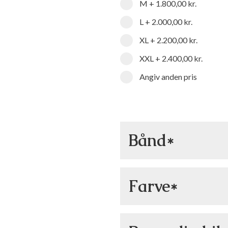
M
+
1.800,00 kr.
L
+
2.000,00 kr.
XL
+
2.200,00 kr.
XXL
+
2.400,00 kr.
Angiv anden pris
Bånd*
Bånd
*
Farve*
Ja
+
225,00 kr.
Nej
Farve
*