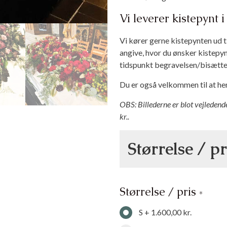
Vi leverer kistepynt
Vi kører gerne kistepynten ud t
angive, hvor du ønsker kistepynt
tidspunkt begravelsen/bisættel
Du er også velkommen til at hent
OBS: Billederne er blot vejledend
kr..
Størrelse / pr
Størrelse / pris
*
S
+
1.600,00 kr.