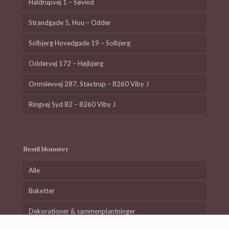
Haldrupvej 1 – Søvind
Tilføj
Strandgade 5, Hou – Odder
Tilføj
Solbjerg Hovedgade 19 – Solbjerg
Økologisk hyldeblomstsaft
Oddervej 172 – Højbjerg
25,00
kr.
Frisk og helt tradionelt
Ormslevvej 287, Stavtrup – 8260 Viby J
hyldeblomstsaft. Lavet af
økologiske hyldeblomstskærme
Ringvej Syd 82 – 8260 Viby J
som har trukket i lage. Smagen er
læskende og forstærket med lidt
økologisk citronsaft, som bidrager
med den friskhed, man kender fra
Bestil blomster
den gode traditionelle
hyldeblomstsmag.
25 cl fra Bie's Bryggeri.
Alle
Buketter
Dekorationer & sammenplantninger
Tilføj