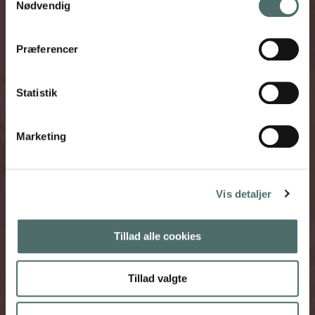
Nødvendig
Præferencer
Statistik
Tromborg Blomster
Butikken
Marketing
Sundvej 18
8700 Horsens
(+45) 75 62 38 46
horsens@tromborg-blomster.dk
Vis detaljer
Butikkens åbningstider
Tillad alle cookies
Mandag-fredag: 9:00 – 17:00
Lørdag: 10:00 – 13:00
Søndag:
Lukket
Tillad valgte
Selvbetjeningsbutik: 7:00 – 23:00
Adgang med MitID