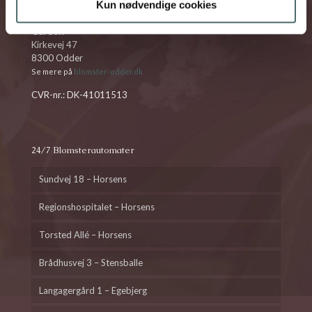
Kun nødvendige cookies
Gården
Kirkevej 47
8300 Odder
Se mere på
blomster-odder.dk
CVR-nr.: DK-41011513
24/7 Blomsterautomater
Sundvej 18 – Horsens
Regionshospitalet – Horsens
Torsted Allé – Horsens
Brådhusvej 3 – Stensballe
Langagergård 1 – Egebjerg